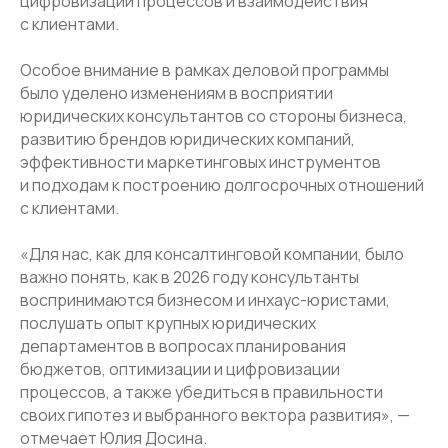
цифровизации процессов и взаимодействия
с клиентами.
Особое внимание в рамках деловой программы
было уделено изменениям в восприятии
юридических консультантов со стороны бизнеса,
развитию брендов юридических компаний,
эффективности маркетинговых инструментов
и подходам к построению долгосрочных отношений
с клиентами.
ООО КГ «ТИМ»
ИНН 7801256511
ОГРН 1047800005725
«Для нас, как для консалтинговой компании, было
важно понять, как в 2026 году консультанты
Навигация
воспринимаются бизнесом и инхаус-юристами,
Главная
О компании
Услуги
Кейсы
послушать опыт крупных юридических
Признание
Блог
Отзывы
департаментов в вопросах планирования
бюджетов, оптимизации и цифровизации
Офис Санкт-Петербург
процессов, а также убедиться в правильности
Санкт-Петербург, Средний
своих гипотез и выбранного вектора развития», —
проспект В.О., 85
отмечает Юлия Досина.