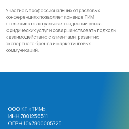
7 981 339 40 55
Участие в профессиональных отраслевых
Офис Москва
конференциях позволяет команде ТИМ
Москва, Нижний Сусальный
отслеживать актуальные тенденции рынка
пер., д. 5, с. 19
юридических услуг и совершенствовать подходы
7 495 134 43 99
к взаимодействию с клиентами, развитию
экспертного бренда и маркетинговых
Email
коммуникаций.
inbox@teamgroup.ru
Мы в социальных сетях
©. Все права защищены
Пользовательское соглашение
Политика конфиденциальности
Согласие на обработку персональных