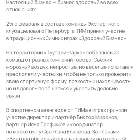
Настоящий бизнес — бизнес здоровый во всех
отношениях.
25го февраля в составе команды Экспертного
клуба делового Петербурга ТИМ принял участие
в традиционных Зимних играх «Здоровый Бизнес».
На территории «Туутари-парка» собралось 20
команд от разных компаний города. Свежий
морозный воздух, непростые, но веселые испытания
преодолели участники, чтобы не только проверить
свою спортивную форму, ловкость и находчивость,
но и вдоволь пообщаться и укрепить деловые
связи.
В спортивном авангарде от ТИМа в играх приняли
участие директор и партнёр Виктор Миронов,
ООО КГ «ТИМ»
партнер Илья Трофимов и координатор
ИНН 7801256511
по маркетингу Светлана Елисеева. За плечами
ОГРН 1047800005725
у Виктора обширный опыт в плавании на открытой