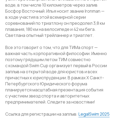
воде, в том числе 10 километров через залив
Навигация
Босфор Восточный. Илья носит звание Ironman —
Главная
О компании
Услуги
Кейсы
в ходе участия в этой всемирной серии
Признание
Блог
Отзывы
соревнований по триатлону он преодолел 3,8 км
плавания, 180 км на велосипеде и 42 км бега.
Офис Санкт-Петербург
Светлана опытный трейланнер и триатлет.
Санкт-Петербург, Средний
проспект В.О., 85
Все это говорит о том, что для ТИМа спорт —
7 981 339 40 55
важная часть корпоративной философии. Именно
поэтому грядущим летом ТИМ совместно
Офис Москва
с командой Swim Cup организует первый в России
Москва, Нижний Сусальный
заплыв на открытой воде для юристов и всех
пер., д. 5, с. 19
причастных к юриспруденции. В рамках X Санкт-
7 495 134 43 99
Петербургского Юридического форума
планируется масштабная презентация события
Email
с участием звезд спорта и авторитетных
inbox@teamgroup.ru
предпринимателей. Следите за новостями!
Мы в социальных сетях
Ссылка для регистрации на заплыв:
LegalSwim 2025