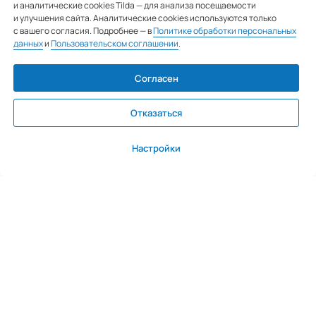
и аналитические cookies Tilda — для анализа посещаемости
и улучшения сайта. Аналитические cookies используются только
Email
с вашего согласия. Подробнее — в
Политике обработки персональных
данных
и
Пользовательском соглашении
.
inbox@teamgroup.ru
Мы в социальных сетях
Согласен
Отказаться
Настройки
©. Все права защищены
Пользовательское соглашение
Политика конфиденциальности
Согласие на обработку персональных
данных
Сайт разработали