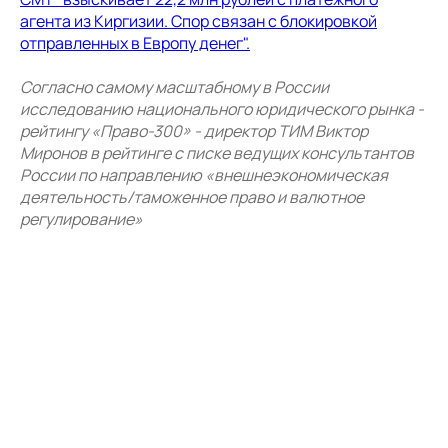
агента из Киргизии. Спор связан с блокировкой
отправленных в Европу денег".
Согласно самому масштабному в России
исследованию национального юридического рынка -
рейтингу «Право-300» - директор ТИМ Виктор
Миронов в рейтинге с писке ведущих консультантов
России по направлению «внешнеэкономическая
деятельность/таможенное право и валютное
регулирование»
ООО КГ «ТИМ»
ИНН 7801256511
ОГРН 1047800005725
Навигация
Главная
О компании
Услуги
Кейсы
Признание
Блог
Отзывы